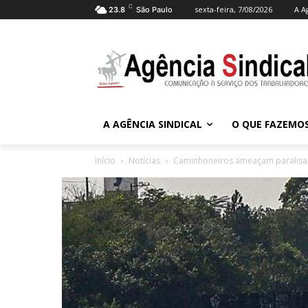
C
sexta-feira, 7/08/2026
A A
23.8
São Paulo
A AGÊNCIA SINDICAL
O QUE FAZEMO
Início
Notícias
Caminhoneiros ameaçam paralisa