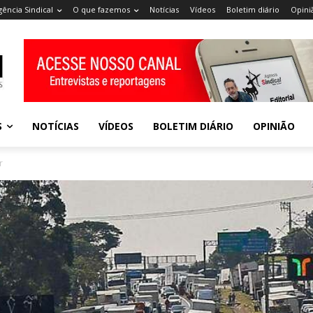
gência Sindical
O que fazemos
Notícias
Vídeos
Boletim diário
Opini
S
NOTÍCIAS
VÍDEOS
BOLETIM DIÁRIO
OPINIÃO
r