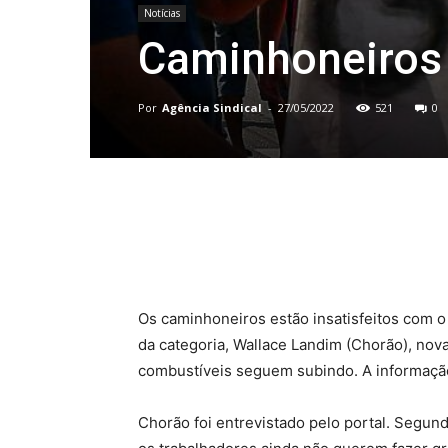
Notícias
Caminhoneiros
Por
Agência Sindical
-
27/05/2022
521
0
Compartilhado
Os caminhoneiros estão insatisfeitos com 
da categoria, Wallace Landim (Chorão), nova
combustíveis seguem subindo. A informaçã
Chorão foi entrevistado pelo portal. Segund