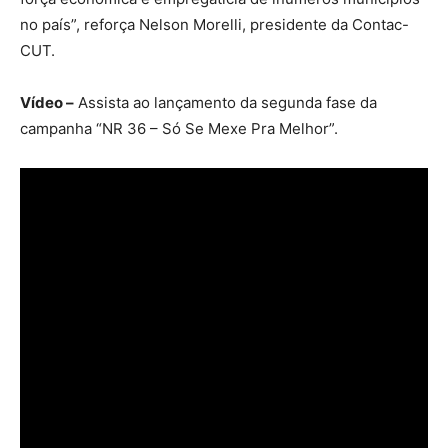
no país”, reforça Nelson Morelli, presidente da Contac-
CUT.
Vídeo –
Assista ao lançamento da segunda fase da
campanha “NR 36 – Só Se Mexe Pra Melhor”.