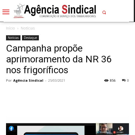
Início
Notícias
Notícias
Destaque
Campanha propõe
aprimoramento da NR 36
nos frigoríficos
Por
Agência Sindical
-
25/03/2021
856
0