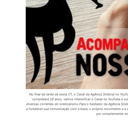
No final da tarde da sexta (7), o Canal da Agência Sindical no Yo
completará 28 anos, vamos intensificar o Canal no YouTube e out
diversas correntes do sindicalismo.Para o fundador da Agência Sindic
a fortalecer sua comunicação com a base, o próprio movimento e a so
por complementar ess