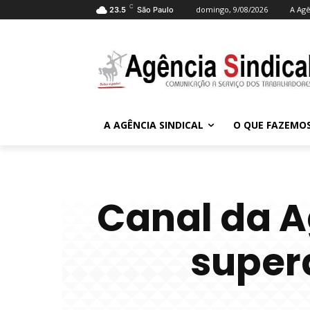
C
domingo, 9/08/2026
A Agê
23.5
São Paulo
A AGÊNCIA SINDICAL
O QUE FAZEMO
Canal da A
supera