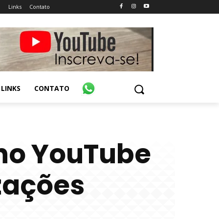
o
Links
Contato
LINKS
CONTATO
 no YouTube
izações