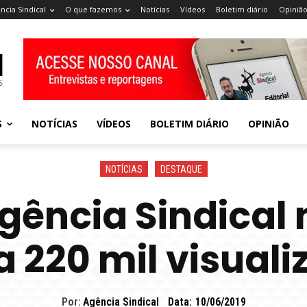
ncia Sindical
O que fazemos
Notícias
Vídeos
Boletim diário
Opiniã
S
NOTÍCIAS
VÍDEOS
BOLETIM DIÁRIO
OPINIÃO
NOTÍCIAS
DESTAQUE
gência Sindical
 220 mil visual
Por:
Agência Sindical
Data:
10/06/2019