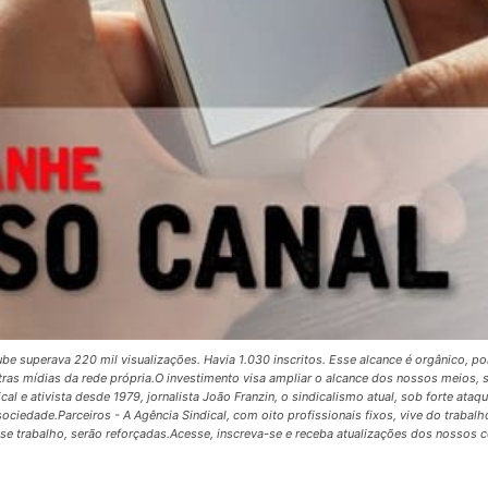
uTube superava 220 mil visualizações. Havia 1.030 inscritos. Esse alcance é orgânico, 
ras mídias da rede própria.O investimento visa ampliar o alcance dos nossos meios, s
al e ativista desde 1979, jornalista João Franzin, o sindicalismo atual, sob forte ataq
ciedade.Parceiros - A Agência Sindical, com oito profissionais fixos, vive do trabal
e trabalho, serão reforçadas.Acesse, inscreva-se e receba atualizações dos nossos c