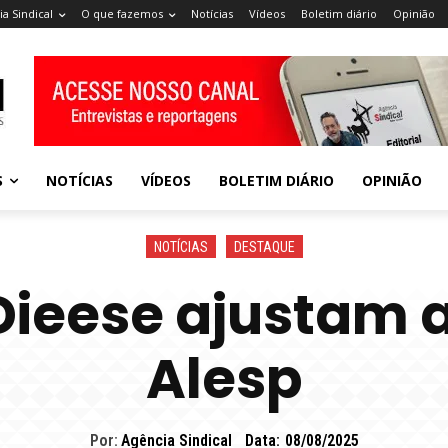
a Sindical
O que fazemos
Notícias
Vídeos
Boletim diário
Opinião
S
NOTÍCIAS
VÍDEOS
BOLETIM DIÁRIO
OPINIÃO
NOTÍCIAS
DESTAQUE
Dieese ajustam 
Alesp
Por:
Agência Sindical
Data:
08/08/2025