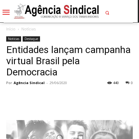
Início
Notícias
Notícias
Destaque
Entidades lançam campanha
virtual Brasil pela
Democracia
Por
Agência Sindical
-
29/06/2020
440
0