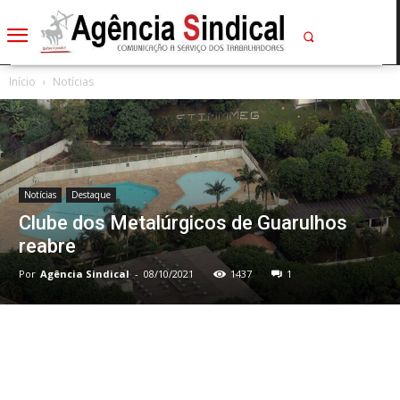
Início
Notícias
Notícias
Destaque
Clube dos Metalúrgicos de Guarulhos
reabre
Por
Agência Sindical
-
08/10/2021
1437
1