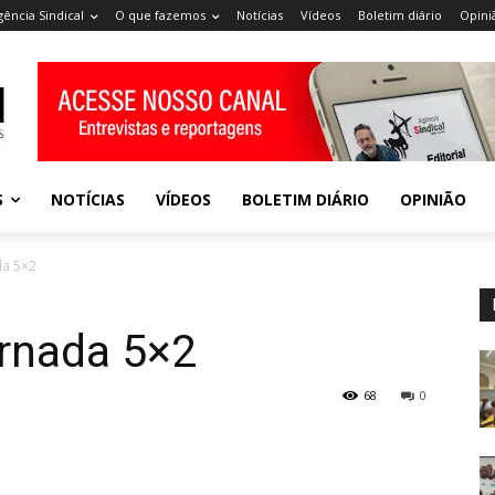
gência Sindical
O que fazemos
Notícias
Vídeos
Boletim diário
Opini
S
NOTÍCIAS
VÍDEOS
BOLETIM DIÁRIO
OPINIÃO
da 5×2
rnada 5×2
68
0