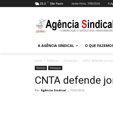
C
sexta-feira, 7/08/2026
A A
22.2
São Paulo
A AGÊNCIA SINDICAL
O QUE FAZEMO
Início
Notícias
Destaque
CNTA defende jorna
Notícias
Destaque
CNTA defende jo
Por
Agência Sindical
-
10/02/2026
Compartilhado