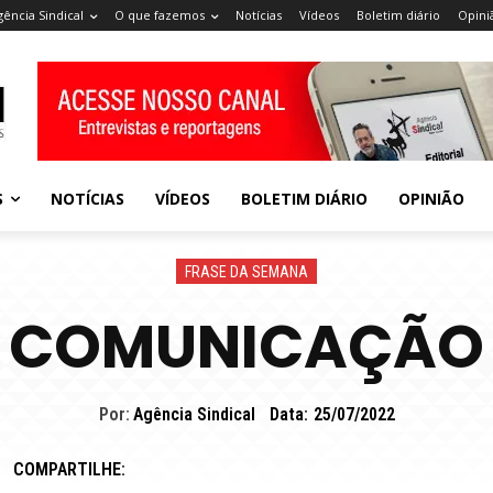
gência Sindical
O que fazemos
Notícias
Vídeos
Boletim diário
Opini
S
NOTÍCIAS
VÍDEOS
BOLETIM DIÁRIO
OPINIÃO
FRASE DA SEMANA
COMUNICAÇÃO
Por:
Agência Sindical
Data:
25/07/2022
COMPARTILHE: