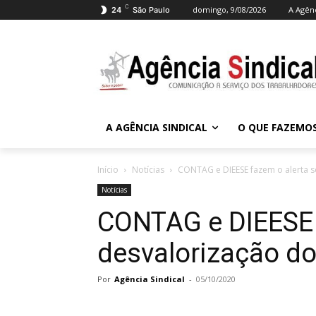
C
domingo, 9/08/2026
A Agênc
24
São Paulo
A AGÊNCIA SINDICAL
O QUE FAZEMO
Início
Notícias
CONTAG e DIEESE fazem o alerta s
Notícias
CONTAG e DIEESE 
desvalorização do
Por
Agência Sindical
-
05/10/2020