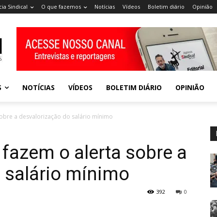
ia Sindical
O que fazemos
Notícias
Vídeos
Boletim diário
Opinião
S
NOTÍCIAS
VÍDEOS
BOLETIM DIÁRIO
OPINIÃO
obre a desvalorização do salário mínimo
fazem o alerta sobre a
 salário mínimo
392
0