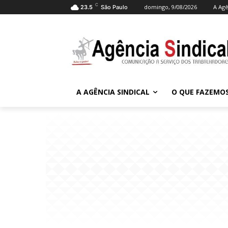
C
domingo, 9/08/2026
A Agê
23.5
São Paulo
A AGÊNCIA SINDICAL
O QUE FAZEMO