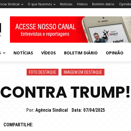
ncia Sindical
O que fazemos
Notícias
Vídeos
Boletim diário
Opiniã
S
NOTÍCIAS
VÍDEOS
BOLETIM DIÁRIO
OPINIÃO
FOTO DESTAQUE
IMAGEM EM DESTAQUE
CONTRA TRUMP!
Por:
Agência Sindical
Data:
07/04/2025
COMPARTILHE: