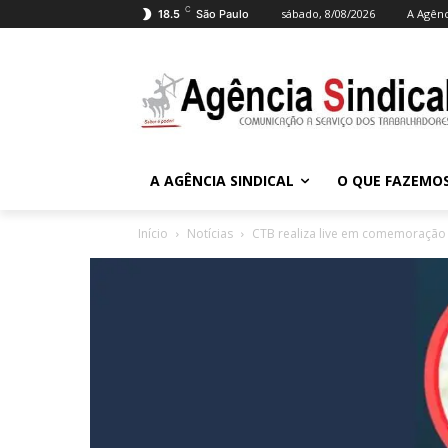
C
sábado, 8/08/2026
A Agênc
18.5
São Paulo
A AGÊNCIA SINDICAL
O QUE FAZEMO
Início
Notícias
CTB realiza live em comemoração 