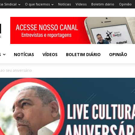
ia Sindical
O que fazemos
Notícias
Vídeos
Boletim diário
Opinião
S
NOTÍCIAS
VÍDEOS
BOLETIM DIÁRIO
OPINIÃO
ao seu aniversário