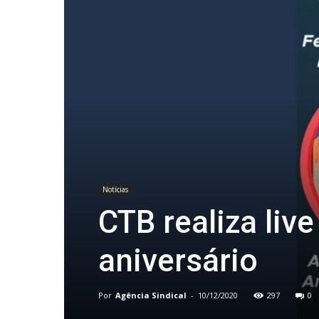
Notícias
CTB realiza li
aniversário
Por
Agência Sindical
-
10/12/2020
297
0