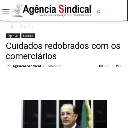
Início
Opinião
Opinião
Notícias
Cuidados redobrados com os
comerciários
Por
Agência Sindical
-
03/06/2020
530
0