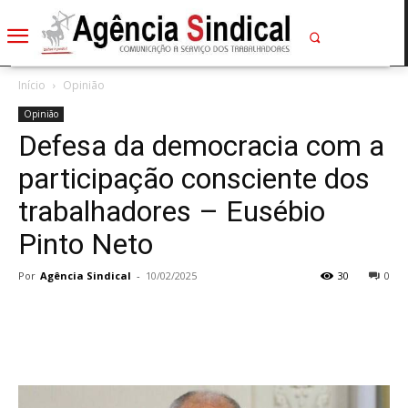
Início
Opinião
Opinião
Defesa da democracia com a
participação consciente dos
trabalhadores – Eusébio
Pinto Neto
Por
Agência Sindical
-
10/02/2025
30
0