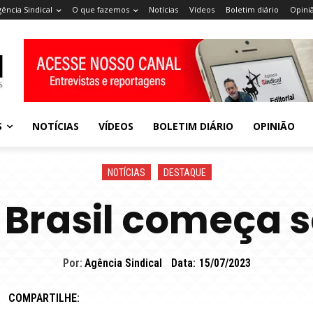
gência Sindical
O que fazemos
Notícias
Vídeos
Boletim diário
Opini
S
NOTÍCIAS
VÍDEOS
BOLETIM DIÁRIO
OPINIÃO
NOTÍCIAS
DESTAQUE
 Brasil começa s
Por:
Agência Sindical
Data:
15/07/2023
COMPARTILHE: