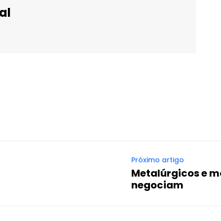
al
WhatsApp
Email
Imprimir
Telegram
Próximo artigo
Metalúrgicos e m
negociam