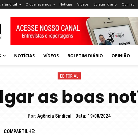
ia Sindical
O que fazemos
Notícias
Vídeos
Boletim diário
Opinião
S
NOTÍCIAS
VÍDEOS
BOLETIM DIÁRIO
OPINIÃO
EDITORIAL
lgar as boas not
Por:
Agência Sindical
Data:
19/08/2024
COMPARTILHE: