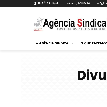
C
sábado, 8/08/2026
A Agênc
18.5
São Paulo
A AGÊNCIA SINDICAL
O QUE FAZEMO
Divu