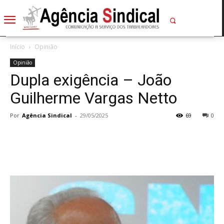
Início
Opinião
Opinião
Dupla exigência – João
Guilherme Vargas Netto
Por
Agência Sindical
-
29/05/2025
69
0