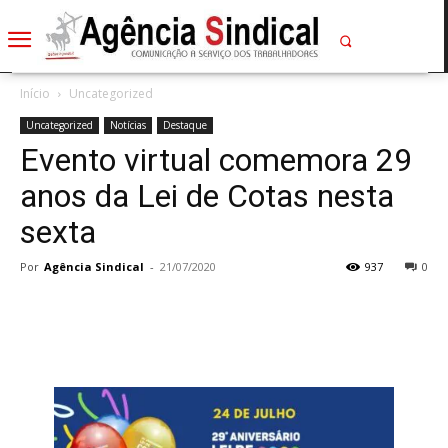
Início
Uncategorized
Uncategorized
Notícias
Destaque
Evento virtual comemora 29
anos da Lei de Cotas nesta
sexta
Por
Agência Sindical
-
21/07/2020
937
0