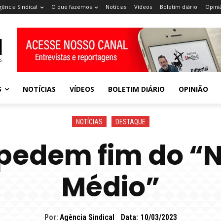
gência Sindical
O que fazemos
Notícias
Vídeos
Boletim diário
Opini
S
NOTÍCIAS
VÍDEOS
BOLETIM DIÁRIO
OPINIÃO
NOTÍCIAS
DESTAQUE
pedem fim do “
Médio”
Por:
Agência Sindical
Data:
10/03/2023