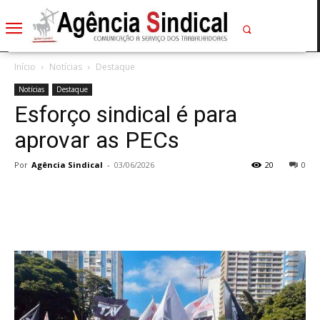
Início
Notícias
Destaque
Notícias
Destaque
Esforço sindical é para
aprovar as PECs
Por
Agência Sindical
-
03/06/2026
20
0