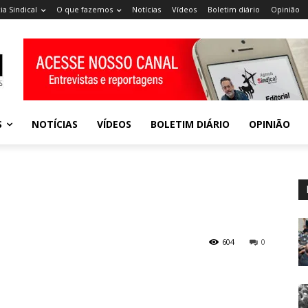
ia Sindical
O que fazemos
Notícias
Vídeos
Boletim diário
Opinião
S
NOTÍCIAS
VÍDEOS
BOLETIM DIÁRIO
OPINIÃO
604
0