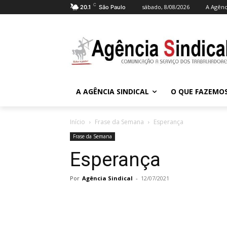
C
sábado, 8/08/2026
A Agênc
20.1
São Paulo
A AGÊNCIA SINDICAL
O QUE FAZEMO
Início
Frase da Semana
Esperança
Frase da Semana
Esperança
Por
Agência Sindical
-
12/07/2021
Compartilhado