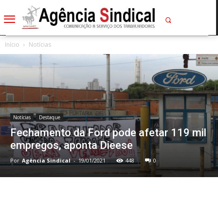
Início
Notícias
Notícias
Destaque
Fechamento da Ford pode afetar 119 mil
empregos, aponta Dieese
Por
Agência Sindical
-
19/01/2021
448
0