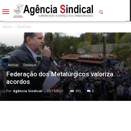
Início
Notícias
Notícias
Destaque
Federação dos Metalúrgicos valoriza
acordos
Por
Agência Sindical
-
22/11/2021
393
0