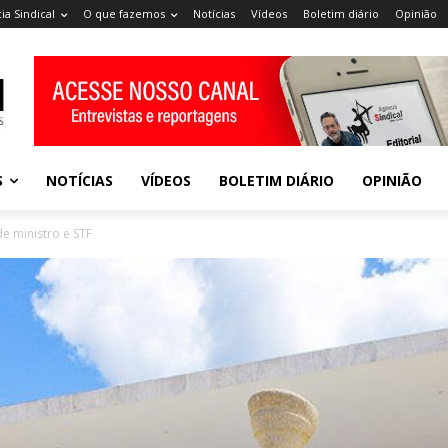
ia Sindical
O que fazemos
Notícias
Vídeos
Boletim diário
Opinião
S
NOTÍCIAS
VÍDEOS
BOLETIM DIÁRIO
OPINIÃO
 ministro e STF