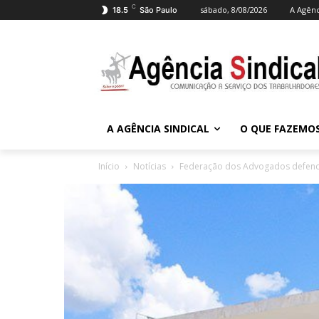
C
sábado, 8/08/2026
A Agênc
18.5
São Paulo
A AGÊNCIA SINDICAL
O QUE FAZEMO
Início
Notícias
Federação dos Advogados defende