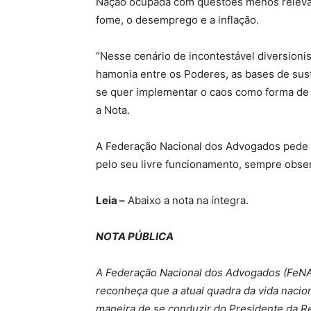
Nação ocupada com questões menos relevan
fome, o desemprego e a inflação.
“Nesse cenário de incontestável diversioni
hamonia entre os Poderes, as bases de sus
se quer implementar o caos como forma de p
a Nota.
A Federação Nacional dos Advogados pede q
pelo seu livre funcionamento, sempre obse
Leia –
Abaixo a nota na íntegra.
NOTA PÚBLICA
A Federação Nacional dos Advogados (FeNAd
reconheça que a atual quadra da vida nacio
maneira de se conduzir do Presidente da Re