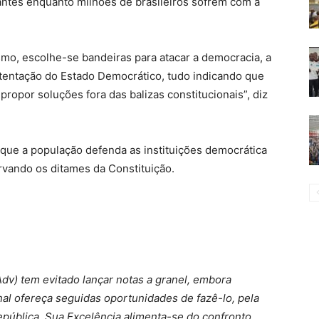
tes enquanto milhões de brasileiros sofrem com a
smo, escolhe-se bandeiras para atacar a democracia, a
tentação do Estado Democrático, tudo indicando que
ropor soluções fora das balizas constitucionais”, diz
ue a população defenda as instituições democrática
rvando os ditames da Constituição.
v) tem evitado lançar notas a granel, embora
nal ofereça seguidas oportunidades de fazê-lo, pela
pública. Sua Excelência alimenta-se do confronto.