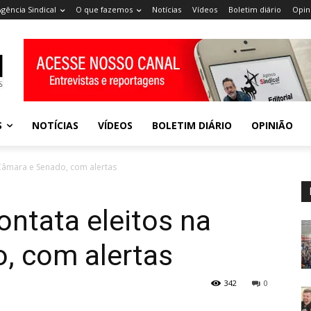
Agência Sindical
O que fazemos
Notícias
Vídeos
Boletim diário
Opin
S
NOTÍCIAS
VÍDEOS
BOLETIM DIÁRIO
OPINIÃO
 Câmara e Senado, com alertas
ontata eleitos na
, com alertas
342
0