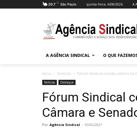
C
quinta-feira, 6/08/2026
A 
20.7
São Paulo
A AGÊNCIA SINDICAL
O QUE FAZEMO
Início
Notícias
Fórum Sindical contata eleitos na
Notícias
Destaque
Fórum Sindical c
Câmara e Senado
Por
Agência Sindical
-
03/02/2021