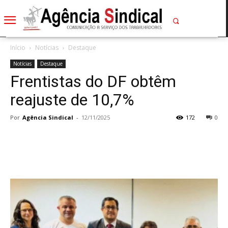
Início
Notícias
Destaque
Notícias
Destaque
Frentistas do DF obtêm
reajuste de 10,7%
Por
Agência Sindical
-
12/11/2025
172
0