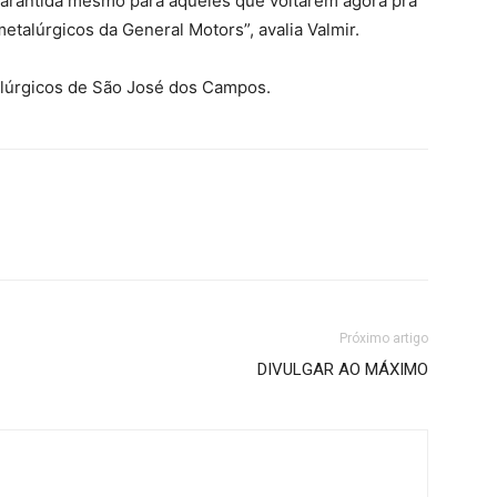
arantida mesmo para aqueles que voltarem agora pra
metalúrgicos da General Motors”, avalia Valmir.
lúrgicos de São José dos Campos.
Próximo artigo
DIVULGAR AO MÁXIMO