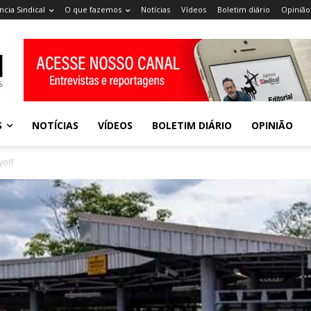
ncia Sindical
O que fazemos
Notícias
Vídeos
Boletim diário
Opinião
S
NOTÍCIAS
VÍDEOS
BOLETIM DIÁRIO
OPINIÃO
yoff