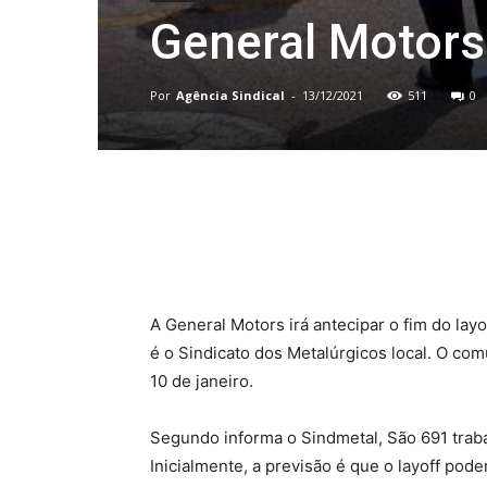
General Motors 
Por
Agência Sindical
-
13/12/2021
511
0
Compartilhado
A General Motors irá antecipar o fim do la
é o Sindicato dos Metalúrgicos local. O comu
10 de janeiro.
Segundo informa o Sindmetal, São 691 tra
Inicialmente, a previsão é que o layoff pod