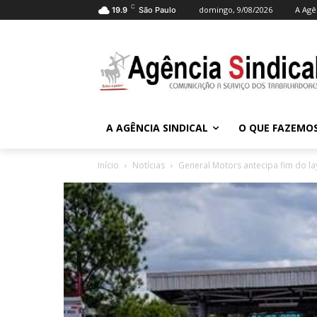
C
domingo, 9/08/2026
A Agê
19.9
São Paulo
A AGÊNCIA SINDICAL
O QUE FAZEMO
Início
Notícias
General Motors antecipa fim do la