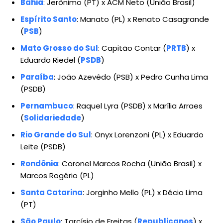
Bahia
: Jerônimo (PT) x ACM Neto (União Brasil)
Espírito Santo
: Manato (PL) x Renato Casagrande
(
PSB
)
Mato Grosso do Sul
: Capitão Contar (
PRTB
) x
Eduardo Riedel (
PSDB
)
Paraíba
: João Azevêdo (PSB) x Pedro Cunha Lima
(PSDB)
Pernambuco
: Raquel Lyra (PSDB) x Marília Arraes
(
Solidariedade
)
Rio Grande do Sul
: Onyx Lorenzoni (PL) x Eduardo
Leite (PSDB)
Rondônia
: Coronel Marcos Rocha (União Brasil) x
Marcos Rogério (PL)
Santa Catarina
: Jorginho Mello (PL) x Décio Lima
(PT)
São Paulo
: Tarcísio de Freitas (
Republicanos
) x