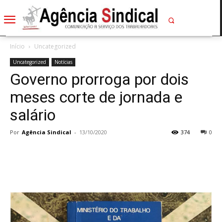
Início
Uncategorized
Uncategorized
Notícias
Governo prorroga por dois
meses corte de jornada e
salário
Por
Agência Sindical
-
13/10/2020
374
0