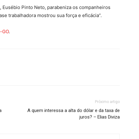
, Eusébio Pinto Neto, parabeniza os companheiros
base trabalhadora mostrou sua força e eficácia”.
o-GO
.
Próximo artigo
a
A quem interessa a alta do dólar e da taxa de
juros? – Elias Diviza