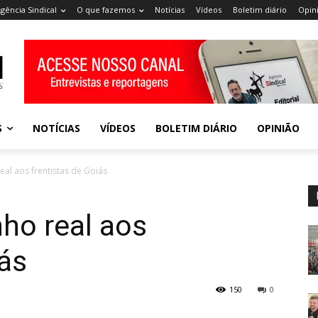
gência Sindical
O que fazemos
Notícias
Vídeos
Boletim diário
Opin
S
NOTÍCIAS
VÍDEOS
BOLETIM DIÁRIO
OPINIÃO
al aos frentistas de Goiás
ho real aos
iás
150
0