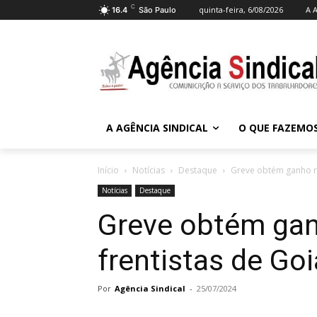
C
quinta-feira, 6/08/2026
A A
16.4
São Paulo
A AGÊNCIA SINDICAL
O QUE FAZEMO
Início
Notícias
Destaque
Greve obtém ganho re
Notícias
Destaque
Greve obtém gan
frentistas de Go
Por
Agência Sindical
-
25/07/2024