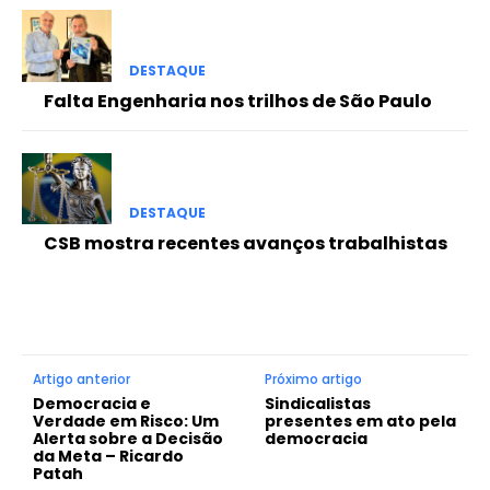
DESTAQUE
Falta Engenharia nos trilhos de São Paulo
DESTAQUE
CSB mostra recentes avanços trabalhistas
Artigo anterior
Próximo artigo
Democracia e
Sindicalistas
Verdade em Risco: Um
presentes em ato pela
Alerta sobre a Decisão
democracia
da Meta – Ricardo
Patah