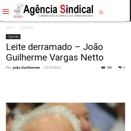
Início
Opinião
Opinião
Leite derramado – João
Guilherme Vargas Netto
Por
João Guilherme
-
05/10/2023
189
0