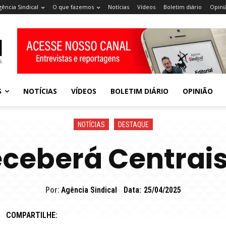
gência Sindical
O que fazemos
Notícias
Vídeos
Boletim diário
Opini
S
NOTÍCIAS
VÍDEOS
BOLETIM DIÁRIO
OPINIÃO
NOTÍCIAS
DESTAQUE
eceberá Centrais
Por:
Agência Sindical
Data:
25/04/2025
COMPARTILHE: