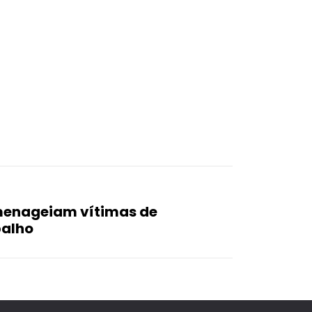
menageiam vítimas de
balho