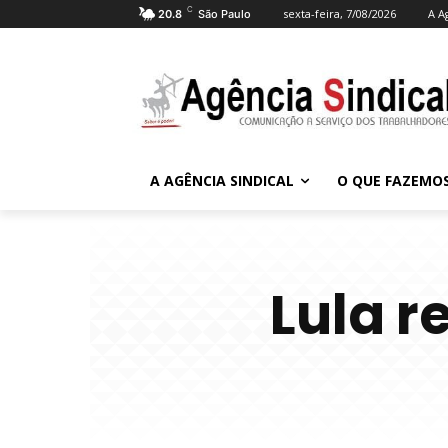
C
sexta-feira, 7/08/2026
A A
20.8
São Paulo
A AGÊNCIA SINDICAL
O QUE FAZEMO
Lula r