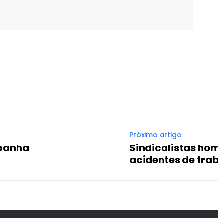
WhatsApp
Email
Imprimir
Telegram
Próximo artigo
panha
Sindicalistas ho
acidentes de tra