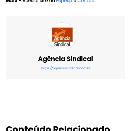
MAIS –
Acesse site da
Fepesp
e
Contee
.
Agência Sindical
https://agenciasindical.com.br
X
WhatsApp
Email
Imprimir
Conteúdo Relacionado