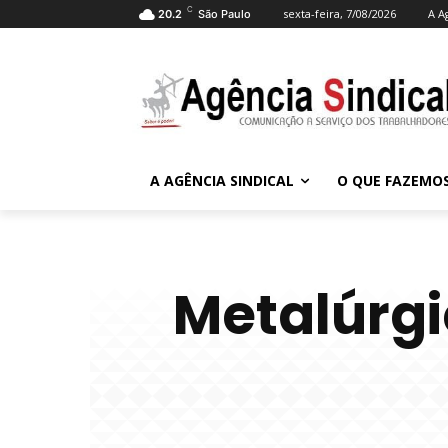
C
sexta-feira, 7/08/2026
A A
20.2
São Paulo
A AGÊNCIA SINDICAL
O QUE FAZEMO
Metalúrg