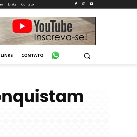
ão
Links
Contato
LINKS
CONTATO
onquistam