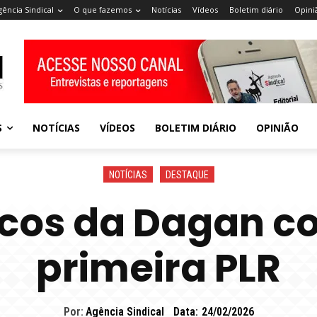
gência Sindical
O que fazemos
Notícias
Vídeos
Boletim diário
Opini
S
NOTÍCIAS
VÍDEOS
BOLETIM DIÁRIO
OPINIÃO
NOTÍCIAS
DESTAQUE
icos da Dagan c
primeira PLR
Por:
Agência Sindical
Data:
24/02/2026