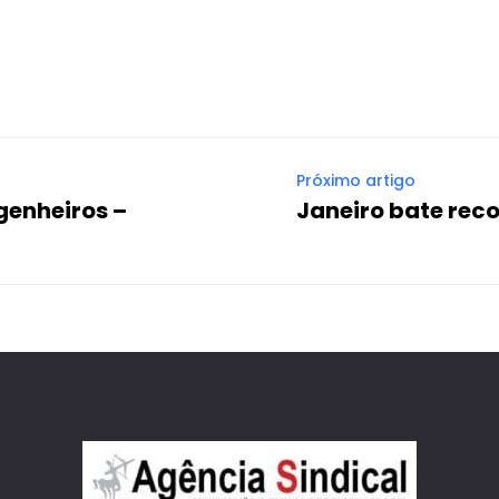
WhatsApp
Email
Imprimir
Telegram
Próximo artigo
genheiros –
Janeiro bate rec