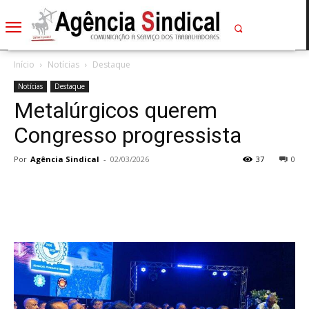
Início
Notícias
Destaque
Notícias
Destaque
Metalúrgicos querem
Congresso progressista
Por
Agência Sindical
-
02/03/2026
37
0