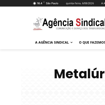
C
quinta-feira, 6/08/2026
A A
16.4
São Paulo
A AGÊNCIA SINDICAL
O QUE FAZEMO
Metalúr