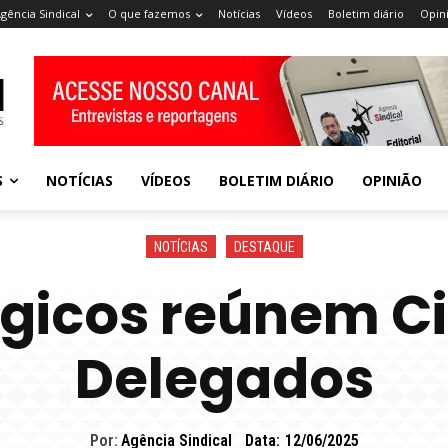
gência Sindical
O que fazemos
Notícias
Vídeos
Boletim diário
Opin
S
NOTÍCIAS
VÍDEOS
BOLETIM DIÁRIO
OPINIÃO
NOTÍCIAS
DESTAQUE
gicos reúnem Ci
Delegados
Por:
Agência Sindical
Data:
12/06/2025