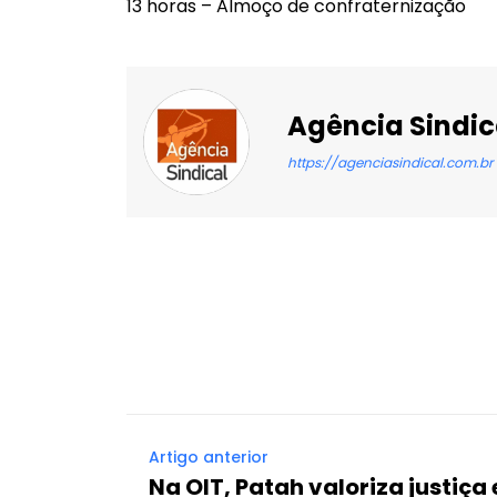
13 horas – Almoço de confraternização
Agência Sindic
https://agenciasindical.com.br
Facebook
X
Compartilhado
Artigo anterior
Na OIT, Patah valoriza justiça