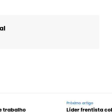
al
WhatsApp
Email
Imprimir
Telegram
Próximo artigo
 e trabalho
Líder frentista c