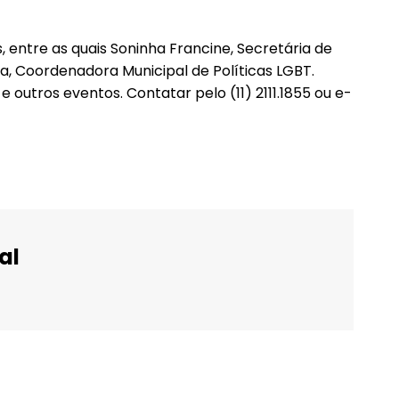
 entre as quais Soninha Francine, Secretária de
la, Coordenadora Municipal de Políticas LGBT.
 outros eventos. Contatar pelo (11) 2111.1855 ou e-
al
WhatsApp
Email
Imprimir
Telegram