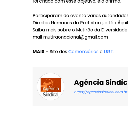
foi criado com esse objetivo, ela afirma.
Participaram do evento várias autoridades,
Direitos Humanos da Prefeitura, e Léo Áqui
Saiba mais sobre o Mutirão da Diversidade e
mail mutiraonacional@gmail.com
MAIS
– Site dos
Comerciários
e
UGT
.
Agência Sindic
https://agenciasindical.com.br
Facebook
X
Compartilhado