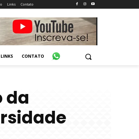
ão
Links
Contato
LINKS
CONTATO
o da
ersidade