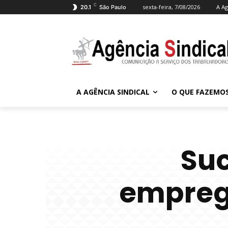
C
sexta-feira, 7/08/2026
A Ag
20.1
São Paulo
A AGÊNCIA SINDICAL
O QUE FAZEMO
Suc
emprega