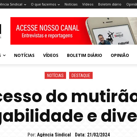
ência Sindical
O que fazemos
Notícias
Vídeos
Boletim diário
Opini
S
NOTÍCIAS
VÍDEOS
BOLETIM DIÁRIO
OPINIÃO
NOTÍCIAS
DESTAQUE
esso do mutirã
bilidade e div
Por:
Agência Sindical
Data:
21/02/2024