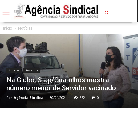
Início
Notícias
Notícias
Destaque
Na Globo, Stap/Guarulhos mostra
número menor de Servidor vacinado
Por
Agência Sindical
-
30/04/2021
652
0