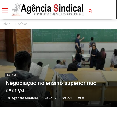
Início
Notícias
Notícias
Negociação no ensino superior não
avança
Por
Agência Sindical
-
12/08/2022
278
0