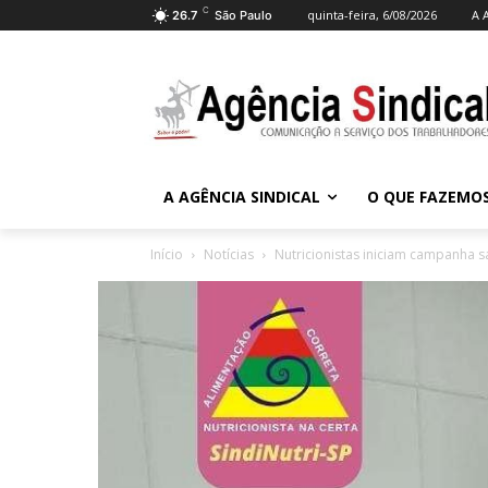
C
quinta-feira, 6/08/2026
A 
26.7
São Paulo
A AGÊNCIA SINDICAL
O QUE FAZEMO
Início
Notícias
Nutricionistas iniciam campanha sa