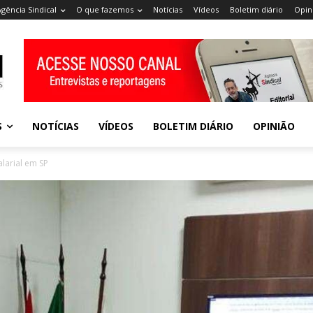
Agência Sindical
O que fazemos
Notícias
Vídeos
Boletim diário
Opin
S
NOTÍCIAS
VÍDEOS
BOLETIM DIÁRIO
OPINIÃO
larial em SP