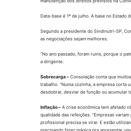
manutenção dos direitos previstos na Conv
Data-base é 1º de julho. A base no Estado 
Segundo a presidente do Sindinutri-SP, Con
as negociações sejam melhores.
“No ano passado, foram ruins, porque o pat
a dirigente.
Sobrecarga –
Consolação conta que muitos 
trabalho. “Numa cozinha, a empresa corta u
desdobrar, desviar de função ou acumular tar
Inflação –
A crise econômica tem afetado nã
qualidade das refeições. “Empresas variam
profissional precisa se virar. E estão utili
precisando fazer mágica pra apresentar uma 