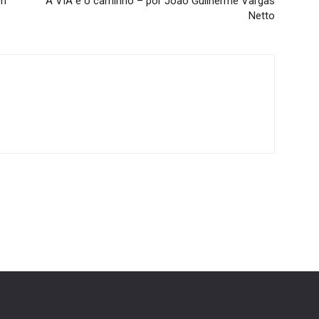
em
A VIA é o caminho – por João Guilherme Vargas
Netto