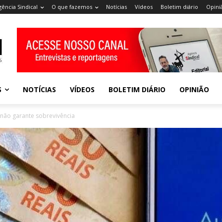
gência Sindical
O que fazemos
Notícias
Vídeos
Boletim diário
Opini
S
NOTÍCIAS
VÍDEOS
BOLETIM DIÁRIO
OPINIÃO
 não garante sobrevivência