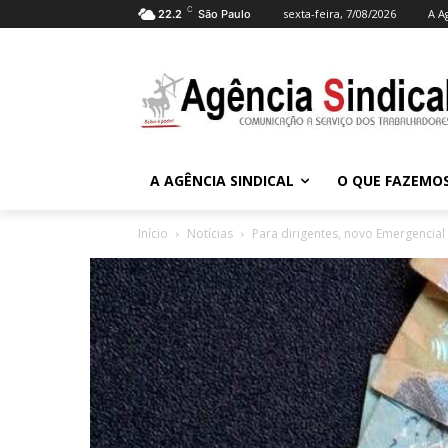
C
sexta-feira, 7/08/2026
A A
22.2
São Paulo
A AGÊNCIA SINDICAL
O QUE FAZEMO
Início
Notícias
Para dirigentes, novo Emergencial