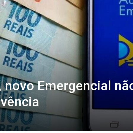
s, novo Emergencial nã
ivência