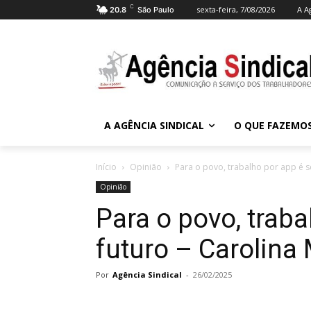
C
sexta-feira, 7/08/2026
A A
20.8
São Paulo
A AGÊNCIA SINDICAL
O QUE FAZEMO
Início
Opinião
Para o povo, trabalho por app é se
Opinião
Para o povo, trab
futuro – Carolina
Por
Agência Sindical
-
26/02/2025