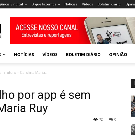
gência Sindical
O que fazemos
Notícias
Vídeos
Boletim diário
Opini
S
NOTÍCIAS
VÍDEOS
BOLETIM DIÁRIO
OPINIÃO
m futuro – Carolina Maria...
alho por app é sem
 Maria Ruy
72
0