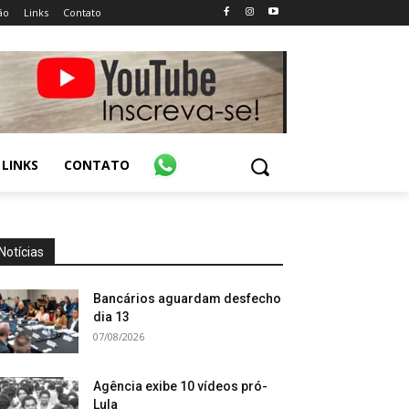
ão
Links
Contato
LINKS
CONTATO
Notícias
Bancários aguardam desfecho
dia 13
07/08/2026
Agência exibe 10 vídeos pró-
Lula