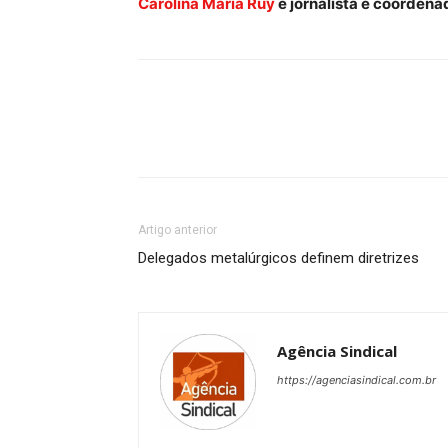
Carolina Maria Ruy
é jornalista e coorden
Artigo anterior
Delegados metalúrgicos definem diretrizes
Agência Sindical
https://agenciasindical.com.br