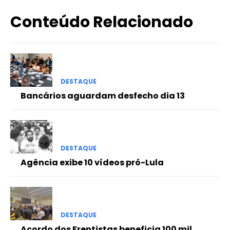
Conteúdo Relacionado
DESTAQUE
Bancários aguardam desfecho dia 13
DESTAQUE
Agência exibe 10 vídeos pró-Lula
DESTAQUE
Acordo dos Frentistas beneficia 100 mil