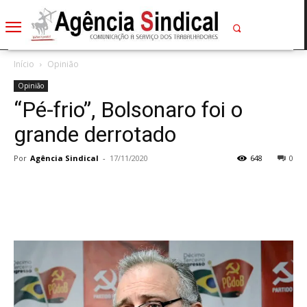
Início
Opinião
Opinião
“Pé-frio”, Bolsonaro foi o
grande derrotado
Por
Agência Sindical
-
17/11/2020
648
0