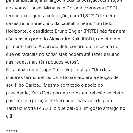
pernambucana, e amargou a quarta posição, com 13,6%
dos votos”. Já em Manaus, o Coronel Menezes (PSC)
terminou na quinta colocação, com 11,32%.O terceiro
desastre lembrado é o da capital mineira. “Em Belo
Horizonte, o candidato Bruno Engler (PRTB) não fez nem
cócegas no prefeito Alexandre Kalil (PSD), reeleito em
primeiro turno. A derrota dele confirmou a máxima de
que os radicais bolsonaristas podem até fazer barulho
nas redes, mas têm poucos votos”.
Para atazanar o “capetão”, a Veja fustiga: “Um dos
maiores termômetros para Bolsonaro era a eleição de
seu filho Carlos… Mesmo com todo o apoio do
presidente, Zero Dois perdeu votos em relação ao pleito
passado e a posição de vereador mais votado para
Tarcísio Motta (PSOL), o que deixou um gosto amargo no
clã”.
*****