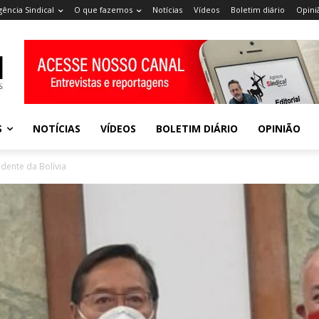
gência Sindical
O que fazemos
Notícias
Vídeos
Boletim diário
Opini
S
NOTÍCIAS
VÍDEOS
BOLETIM DIÁRIO
OPINIÃO
idente da Bolívia