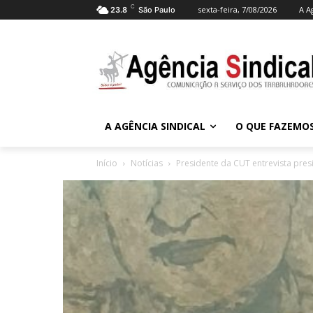
C
sexta-feira, 7/08/2026
A A
23.8
São Paulo
A AGÊNCIA SINDICAL
O QUE FAZEMO
Início
Notícias
Presidente da CUT entrevista pres