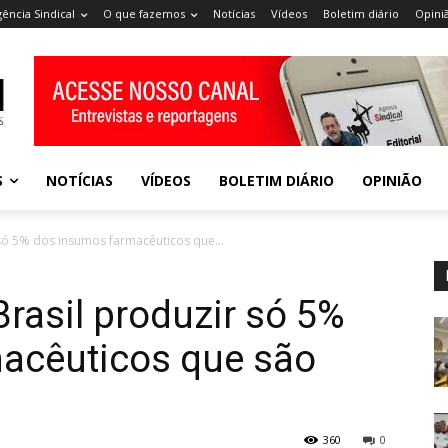
gência Sindical
O que fazemos
Notícias
Vídeos
Boletim diário
Opini
S
NOTÍCIAS
VÍDEOS
BOLETIM DIÁRIO
OPINIÃO
só 5% dos insumos farmacêuticos que...
Brasil produzir só 5%
acêuticos que são
360
0