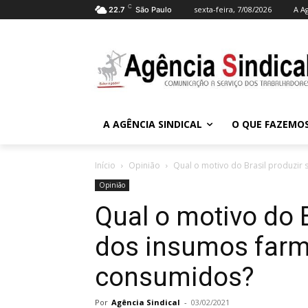
C
sexta-feira, 7/08/2026
A A
22.7
São Paulo
A AGÊNCIA SINDICAL
O QUE FAZEMO
Início
Opinião
Qual o motivo do Brasil produzir 
Opinião
Qual o motivo do 
dos insumos farm
consumidos?
Por
Agência Sindical
-
03/02/2021