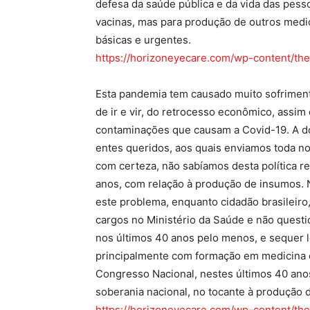
defesa da saúde pública e da vida das pes
vacinas, mas para produção de outros medi
básicas e urgentes.
https://horizoneyecare.com/wp-content/the
Esta pandemia tem causado muito sofrimento
de ir e vir, do retrocesso econômico, ass
contaminações que causam a Covid-19. A do
entes queridos, aos quais enviamos toda no
com certeza, não sabíamos desta política re
anos, com relação à produção de insumos. 
este problema, enquanto cidadão brasileiro
cargos no Ministério da Saúde e não questi
nos últimos 40 anos pelo menos, e sequer 
principalmente com formação em medicina 
Congresso Nacional, nestes últimos 40 ano
soberania nacional, no tocante à produção
https://horizoneyecare.com/wp-content/the