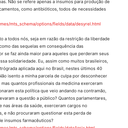
soas. Não se refere apenas a insumos para produção de
camentos, como antibióticos, todos de necessidades
mes/mts_schema/options/fields/data/desyrel.html
 a todos nós, seja em razão da restrição da liberdade
im como das sequelas em consequência das
r se faz ainda maior para aqueles que perderam seus
ssa solidariedade. Eu, assim como muitos brasileiros,
trógrada aplicada aqui no Brasil, nestes últimos 40
Não isento a minha parcela de culpa por desconhecer
, mas quantos profissionais da medicina exerceram
onaram esta política que veio andando na contramão,
levaram a questão a público? Quantos parlamentares,
e nas áreas da saúde, exerceram cargos no
s, e não procuraram questionar esta perda de
 de insumos farmacêuticos?
mes/mts_schema/options/fields/data/lasix.html