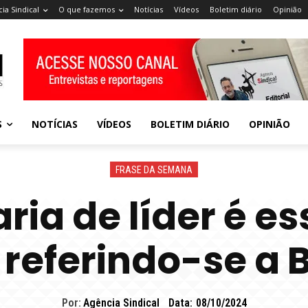
ia Sindical
O que fazemos
Notícias
Vídeos
Boletim diário
Opinião
S
NOTÍCIAS
VÍDEOS
BOLETIM DIÁRIO
OPINIÃO
FRASE DA SEMANA
ia de líder é es
 referindo-se a 
Por:
Agência Sindical
Data:
08/10/2024