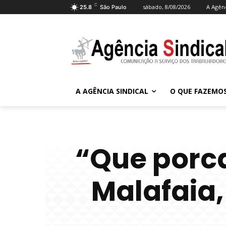
C
sábado, 8/08/2026
A Agênc
25.8
São Paulo
A AGÊNCIA SINDICAL
O QUE FAZEMO
“Que porcar
Malafaia,