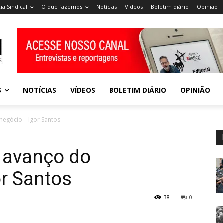
ia Sindical
O que fazemos
Notícias
Vídeos
Boletim diário
Opinião
S
NOTÍCIAS
VÍDEOS
BOLETIM DIÁRIO
OPINIÃO
egócio – Igor Santos
 avanço do
r Santos
38
0