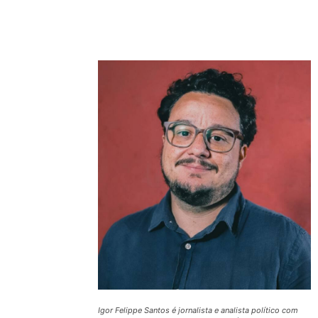
Compartilhado
Igor Felippe Santos é jornalista e analista político com