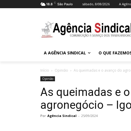
C
sábado, 8/08/2026
A Agênc
18.8
São Paulo
A AGÊNCIA SINDICAL
O QUE FAZEMO
Início
Opinião
As queimadas e o avanço do agron
Opinião
As queimadas e o
agronegócio – Igo
Por
Agência Sindical
-
25/09/2024