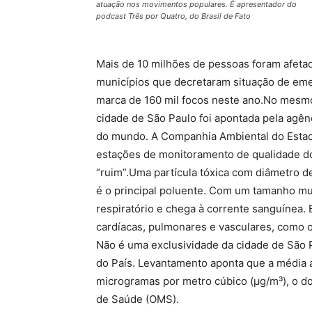
atuação nos movimentos populares. É apresentador do
podcast Três por Quatro, do Brasil de Fato
Mais de 10 milhões de pessoas foram afetad
municípios que decretaram situação de eme
marca de 160 mil focos neste ano.No mesm
cidade de São Paulo foi apontada pela agên
do mundo. A Companhia Ambiental do Estado
estações de monitoramento de qualidade do
“ruim”.Uma partícula tóxica com diâmetro 
é o principal poluente. Com um tamanho mu
respiratório e chega à corrente sanguínea.
cardíacas, pulmonares e vasculares, como o
Não é uma exclusividade da cidade de São P
do País. Levantamento aponta que a média an
microgramas por metro cúbico (µg/m³), o do
de Saúde (OMS).