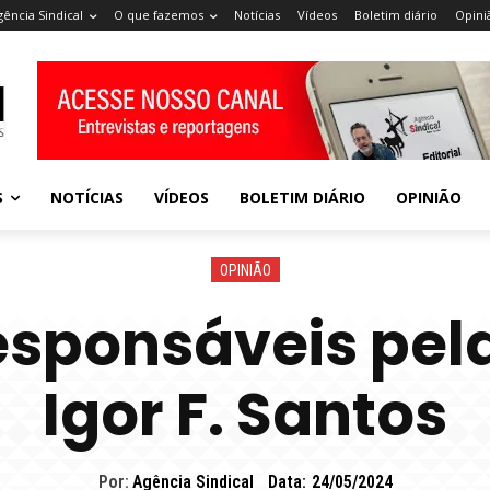
gência Sindical
O que fazemos
Notícias
Vídeos
Boletim diário
Opini
S
NOTÍCIAS
VÍDEOS
BOLETIM DIÁRIO
OPINIÃO
OPINIÃO
esponsáveis pela
Igor F. Santos
Por:
Agência Sindical
Data:
24/05/2024