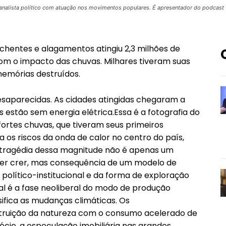
e analista político com atuação nos movimentos populares. É apresentador do podcast 
chentes e alagamentos atingiu 2,3 milhões de
com o impacto das chuvas. Milhares tiveram suas
memórias destruídos.
saparecidas. As cidades atingidas chegaram a
s estão sem energia elétrica.Essa é a fotografia do
ortes chuvas, que tiveram seus primeiros
a os riscos da onda de calor no centro do país,
a tragédia dessa magnitude não é apenas um
zer crer, mas consequência de um modelo de
olítico-institucional e da forma de exploração
al é a fase neoliberal do modo de produção
nsifica as mudanças climáticas. Os
truição da natureza com o consumo acelerado de
cio, a especulação imobiliária nas grandes