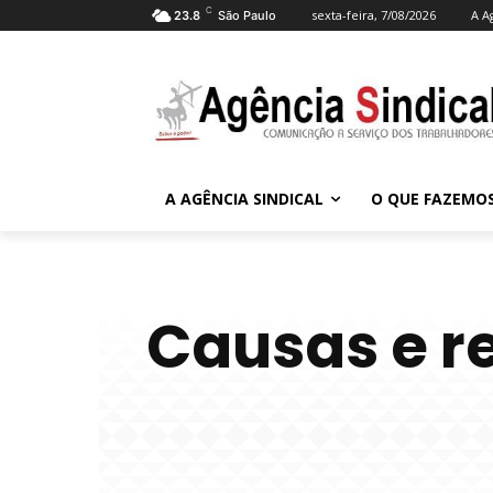
C
sexta-feira, 7/08/2026
A A
23.8
São Paulo
A AGÊNCIA SINDICAL
O QUE FAZEMO
Causas e r