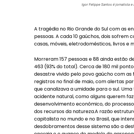
Igor Felippe Santos é jornalista 
A tragédia no Rio Grande do Sul com as en
pessoas. A cada 10 gaúchos, dois sofrem 
casas, móveis, eletrodomésticos, livros e 
Morreram 157 pessoas e 88 ainda estão de
463 (93% do total). Cerca de 180 mil ponto
desastre vivido pelo povo gaúcho com as f
registros no final de maio, com alertas par
que canalizava a umidade para o sul. Um
acidente natural, como alguns querem fa
desenvolvimento econômico, do processo p
dos recursos da natureza.A razão estrutur
capitalista no mundo e no Brasil, que inte
desdobramentos desse sistema são a des
energia e o avanço do modelo do agronegó