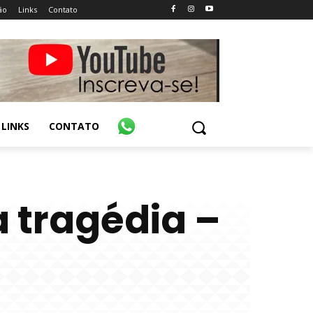
ão
Links
Contato
LINKS
CONTATO
 tragédia –