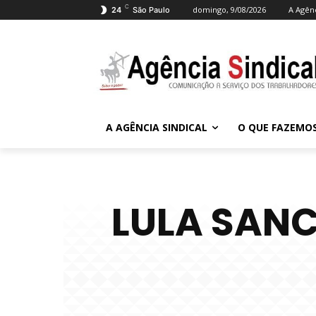
C
domingo, 9/08/2026
A Agênc
24
São Paulo
A AGÊNCIA SINDICAL
O QUE FAZEMO
LULA SANC