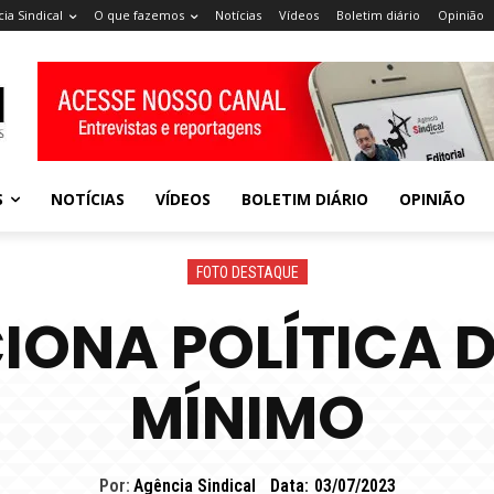
ia Sindical
O que fazemos
Notícias
Vídeos
Boletim diário
Opinião
S
NOTÍCIAS
VÍDEOS
BOLETIM DIÁRIO
OPINIÃO
FOTO DESTAQUE
IONA POLÍTICA 
MÍNIMO
Por:
Agência Sindical
Data:
03/07/2023